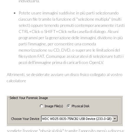
individuarla.
Potete usare immagini suddivise in più parti selezionando
ciascun file tramite la funzione di "selezione multipla" (multi
select) oppure tenendo premuti contemporaneamente i tasti
CTRL+Click o SHIFT+Click nella casella di dialogo. Alcuni
programmi per la generazione delle immagini, dividono in più
parti l'immagine, per consentire una comoda
memorizzazione su CD, DVD, o superare le limitazioni del
filesystem FAT. Comunque assicuratevi di selezionare tutti i
pezzi dell'immagine prima di caricarli con OpenLV.
Altrimenti, se desiderate avviare un disco fisico collegato al vostro
calcolatore
scegliete l'opzione "physical disk" tramite l'apposito menù a discesa: